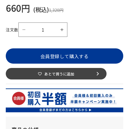
セール価格
660円
(税込)
通常価格
1,320円
数量を減らす
数量を減らす
注文数
会員登録して購入する
あとで買うに追加