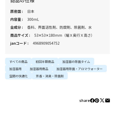
商品の仕様
原産国 :
日本
内容量 :
300mL
全成分 :
香料、界面活性剤、防腐剤、除菌剤、水
商品サイズ :
53✕53✕180mm（幅Ｘ奥行Ｘ高さ）
janコード :
4968909054752
すべての商品
初回半額商品
加湿器の除菌タイム
加湿器用
加湿器用商品
加湿器用除菌・アロマウォーター
空間の快適化
芳香・消臭・除菌剤
share