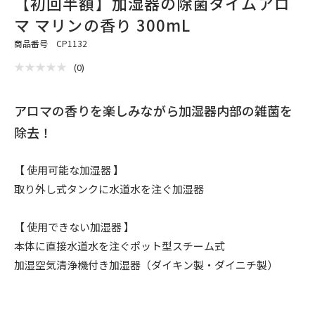
【初回半額】加湿器の除菌タイムアロ
マ マリンの香り 300mL
商品番号 CP1132
★
★
★
★
★
★
★
★
★
★
(
0
)
アロマの香りを楽しみながら加湿器内部の雑菌を
除去！
【 使用可能な加湿器 】
取り外し式タンクに水道水を注ぐ加湿器
【 使用できない加湿器 】
本体に直接水道水を注ぐポット型スチーム式
加湿空気清浄機付き加湿器（ダイキン製・ダイニチ製）