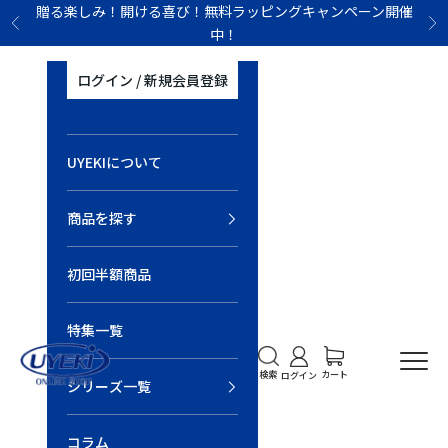
コンテンツへスキップ
贈る楽しみ！開ける喜び！無料ラッピングキャンペーン開催
前へ
次
中！
ログイン / 新規会員登録
UYEKIについて
商品を探す
初回半額商品
特集一覧
UYEKI オンラインショップ
検索を開く
アカウントページに移
カートを開く
メニ
カート
検索
ログイン
シリーズ一覧
コラム