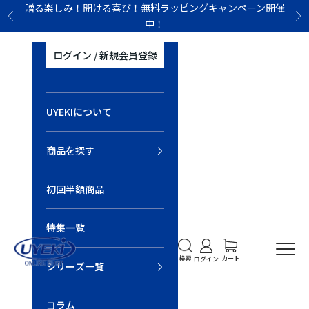
コンテンツへスキップ
贈る楽しみ！開ける喜び！無料ラッピングキャンペーン開催
前へ
次
中！
ログイン / 新規会員登録
UYEKIについて
商品を探す
初回半額商品
特集一覧
UYEKI オンラインショップ
検索を開く
アカウントページに移
カートを開く
メニ
カート
検索
ログイン
シリーズ一覧
コラム