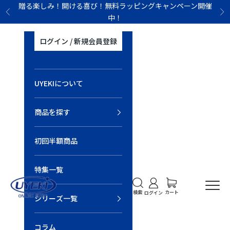
コンテンツへスキップ
贈る楽しみ！開ける喜び！無料ラッピングキャンペーン開催
前へ
次
中！
ログイン / 新規会員登録
UYEKIについて
商品を探す
初回半額商品
特集一覧
UYEKI オンラインショップ
検索を開く
アカウントページに移
カートを開く
メニ
カート
検索
ログイン
シリーズ一覧
コラム