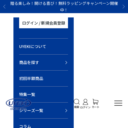
コンテンツへスキップ
贈る楽しみ！開ける喜び！無料ラッピングキャンペーン開催
前へ
次
中！
ログイン / 新規会員登録
UYEKIについて
商品を探す
初回半額商品
特集一覧
UYEKI オンラインショップ
検索を開く
アカウントページに移
カートを開く
メニ
カート
検索
ログイン
シリーズ一覧
コラム