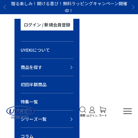
コンテンツへスキップ
贈る楽しみ！開ける喜び！無料ラッピングキャンペーン開催
前へ
次
中！
ログイン / 新規会員登録
UYEKIについて
商品を探す
初回半額商品
特集一覧
UYEKI オンラインショップ
検索を開く
アカウントページに移
カートを開く
メニ
カート
検索
ログイン
シリーズ一覧
コラム