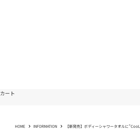
カート
HOME
INFORMATION
【新発売】ボディーシャワータオルに"CooL