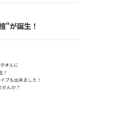
檀"が誕生！
タオルに
生！
タイプも出来ました！
ませんか？