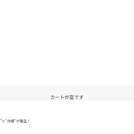
カートが空です
"と"白檀"が誕生！