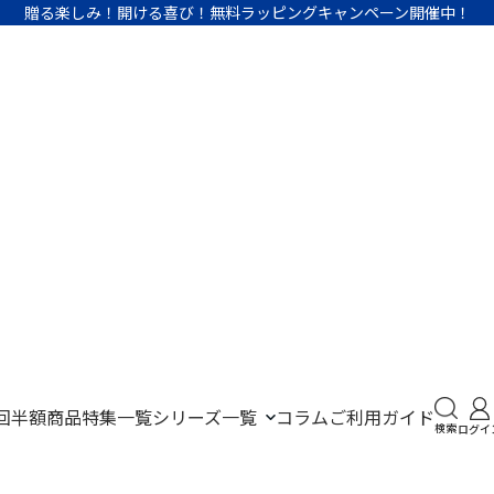
贈る楽しみ！開ける喜び！無料ラッピングキャンペーン開催中！
検索
回半額商品
特集一覧
シリーズ一覧
コラム
ご利用ガイド
検索
ログイ